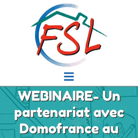
Passer
au
contenu
Navigation
WEBINAIRE- Un
à
Accueil
bascule
partenariat avec
Actualités
Domofrance au
Présentation