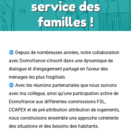
service des
familles !
Les aides
Bailleurs
Depuis de nombreuses années, notre collaboration
FSL sur le territoire
avec Domofrance s’inscrit dans une dynamique de
dialogue et d’engagement partagé en faveur des
Contact/Formulaires
ménages les plus fragilisés.
Avec les réunions partenariales que nous suivons
avec ma collègue, ainsi qu’une participation active de
Foire Aux Questions
Domofrance aux différentes commissions FSL,
CCAPEX et de pré-attribution attribution de logements,
nous construisons ensemble une approche cohérente
des situations et des besoins des habitants.