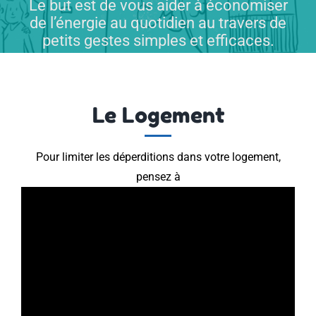
Le but est de vous aider à économiser
de l’énergie au quotidien au travers de
petits gestes simples et efficaces.
Les aides
Bailleurs
Le Logement
FSL sur le territoire
Pour limiter les déperditions dans votre logement,
pensez à
Contact/Formulaires
Foire Aux Questions