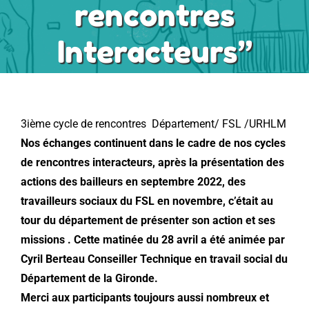
rencontres
Interacteurs”
Les aides
Bailleurs
3ième cycle de rencontres Département/ FSL /URHLM
FSL sur le territoire
Nos échanges continuent dans le cadre de nos cycles
de rencontres interacteurs, après la présentation des
Contact/Formulaires
actions des bailleurs en septembre 2022, des
travailleurs sociaux du FSL en novembre, c’était au
tour du département de présenter son action et ses
Foire Aux Questions
missions . Cette matinée du 28 avril a été animée par
Cyril Berteau Conseiller Technique en travail social du
Département de la Gironde.
Merci aux participants toujours aussi nombreux et