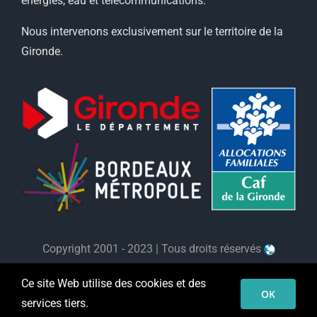
énergies, eau et télécommunications.
Nous intervenons exclusivement sur le territoire de la
Gironde.
Copyright 2001 - 2023 | Tous droits réservés
CréaSites
Sud-Ouest
- Création de site internet à
Ce site Web utilise des cookies et des
Bordeaux |
Mentions Légales
OK
services tiers.