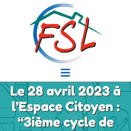
Passer
au
contenu
Navigation
Le 28 avril 2023 à
à
Accueil
bascule
l’Espace Citoyen :
Actualités
“3ième cycle de
Présentation