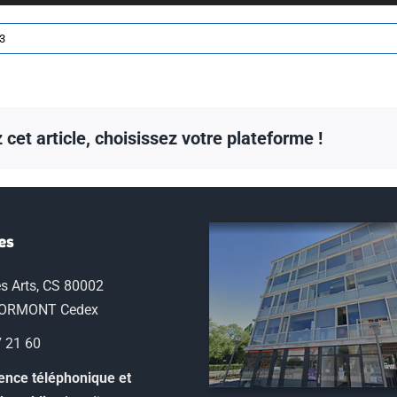
3
cet article, choisissez votre plateforme !
es
s Arts, CS 80002
LORMONT Cedex
7 21 60
nce téléphonique et