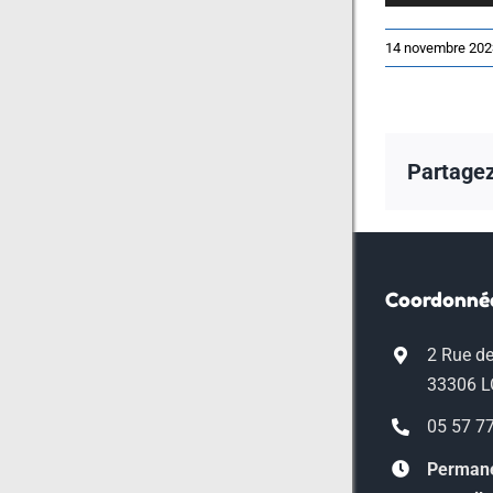
14 novembre 202
Partagez 
Coordonné
2 Rue de
33306 
05 57 7
Permane