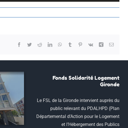
Facebook
Twitter
Reddit
LinkedIn
WhatsApp
Tumblr
Pinterest
Vk
Xing
Email
Fonds Solidarité Logement
Gironde
Le FSL de la Gironde intervient auprès du
public relevant du PDALHPD (Plan
Départemental d’Action pour le Logement
et l’Hébergement des Publics