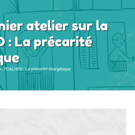
er atelier sur la
 : La précarité
que
 du PDALHPD : La précarité énergétique