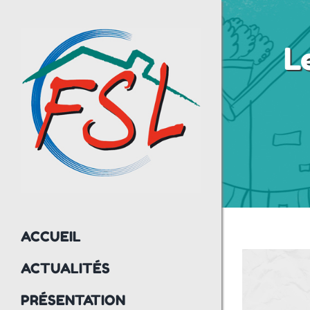
Passer
au
L
contenu
ACCUEIL
Lecteur
ACTUALITÉS
vidéo
PRÉSENTATION